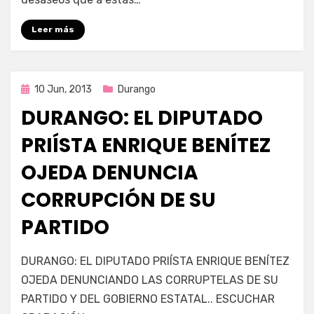
Leer más
Publicada
10 Jun, 2013
Durango
en
DURANGO: EL DIPUTADO
PRIÍSTA ENRIQUE BENÍTEZ
OJEDA DENUNCIA
CORRUPCIÓN DE SU
PARTIDO
en
por
1,765 comentarios
Enrique
DURANGO: EL DIPUTADO PRIÍSTA ENRIQUE BENÍTEZ
Durango:
OJEDA DENUNCIANDO LAS CORRUPTELAS DE SU
El
PARTIDO Y DEL GOBIERNO ESTATAL.. ESCUCHAR
diputado