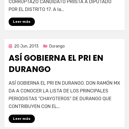
CORRUPTAZO CANDIDATO PRIÍSTA A DIPUTADO
LÓPEZ
DE
POR EL DISTRITO 17. A la…
NAVA,
CORRUPTAZO
Leer más
CANDIDATO
PRIÍSTA
Publicada
20 Jun, 2013
Durango
en
ASÍ GOBIERNA EL PRI EN
DURANGO
en
por
666 comentarios
Enrique
ASÍ GOBIERNA EL PRI EN DURANGO. DON RAMÓN MX
Así
DA A CONOCER LA LISTA DE LOS PRINCIPALES
gobierna
PERIODISTAS “CHAYOTEROS” DE DURANGO QUE
el
PRI
CONTRIBUYEN CON EL…
en
Durango
Leer más