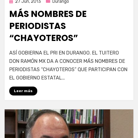
Publicada
27 Jun, 2013
Durango
en
MÁS NOMBRES DE
PERIODISTAS
“CHAYOTEROS”
en
por
567 comentarios
Enrique
ASÍ GOBIERNA EL PRI EN DURANGO. EL TUITERO
Más
DON RAMÓN MX DA A CONOCER MÁS NOMBRES DE
nombres
PERIODISTAS “CHAYOTEROS” QUE PARTICIPAN CON
de
periodistas
EL GOBIERNO ESTATAL…
“Chayoteros”
Leer más