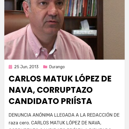
Publicada
25 Jun, 2013
Durango
en
CARLOS MATUK LÓPEZ DE
NAVA, CORRUPTAZO
CANDIDATO PRIÍSTA
en
por
555 comentarios
Enrique
DENUNCIA ANÓNIMA LLEGADA A LA REDACCIÓN DE
CARLOS
raza cero. CARLOS MATUK LÓPEZ DE NAVA,
MATUK