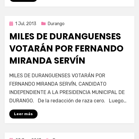
Publicada
1 Jul, 2013
Durango
en
MILES DE DURANGUENSES
VOTARÁN POR FERNANDO
MIRANDA SERVÍN
en
por
489 comentarios
Enrique
MILES DE DURANGUENSES VOTARÁN POR
MILES
FERNANDO MIRANDA SERVÍN, CANDIDATO
DE
INDEPENDIENTE A LA PRESIDENCIA MUNICIPAL DE
DURANGUENSES
VOTARÁN
DURANGO. De la redacción de raza cero. Luego…
POR
FERNANDO
Leer más
MIRANDA
SERVÍN