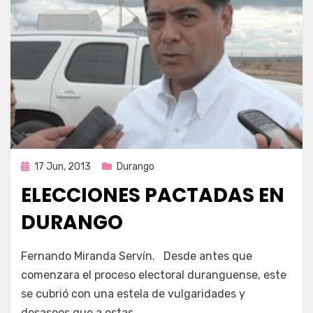
Publicada
17 Jun, 2013
Durango
en
ELECCIONES PACTADAS EN
DURANGO
en
por
935 comentarios
Enrique
Fernando Miranda Servín. Desde antes que
ELECCIONES
comenzara el proceso electoral duranguense, este
PACTADAS
se cubrió con una estela de vulgaridades y
EN
DURANGO
desaseos que a estas…