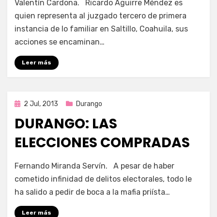
Valentín Cardona. Ricardo Aguirre Méndez es
Pareja
quien representa al juzgado tercero de primera
de
instancia de lo familiar en Saltillo, Coahuila, sus
delincuentes,
un
acciones se encaminan…
Juez
y
Leer más
un
Pollero
Publicada
2 Jul, 2013
Durango
en
DURANGO: LAS
ELECCIONES COMPRADAS
en
por
440 comentarios
Enrique
Fernando Miranda Servín. A pesar de haber
Durango:
cometido infinidad de delitos electorales, todo le
Las
ha salido a pedir de boca a la mafia priísta…
elecciones
compradas
Leer más