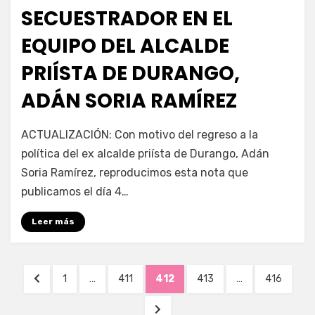
en
SECUESTRADOR EN EL
EQUIPO DEL ALCALDE
PRIÍSTA DE DURANGO,
ADÁN SORIA RAMÍREZ
en
por
1,468 comentarios
Enrique
ACTUALIZACIÓN: Con motivo del regreso a la
Secuestrador
política del ex alcalde priísta de Durango, Adán
en
Soria Ramírez, reproducimos esta nota que
el
equipo
publicamos el día 4…
del
Alcalde
Leer más
Priísta
de
Navegación
Durango,
PÁGINA
PÁGINA
PÁGINA
PÁGINA
PÁGINA
PÁGINA
1
…
411
412
413
…
416
Adán
de
ANTERIOR
Soria
SIGUIENTE
Ramírez