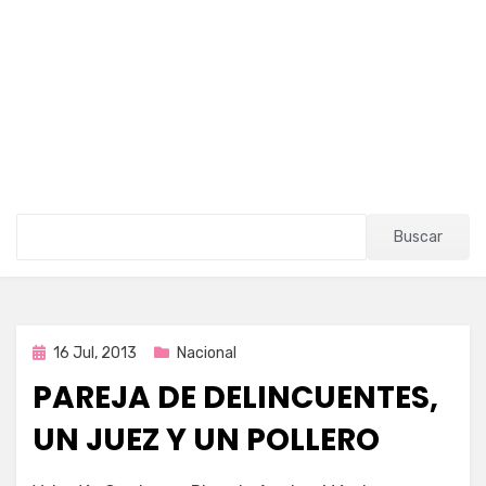
Buscar
Publicada
16 Jul, 2013
Nacional
en
PAREJA DE DELINCUENTES,
UN JUEZ Y UN POLLERO
en
por
203 comentarios
Enrique