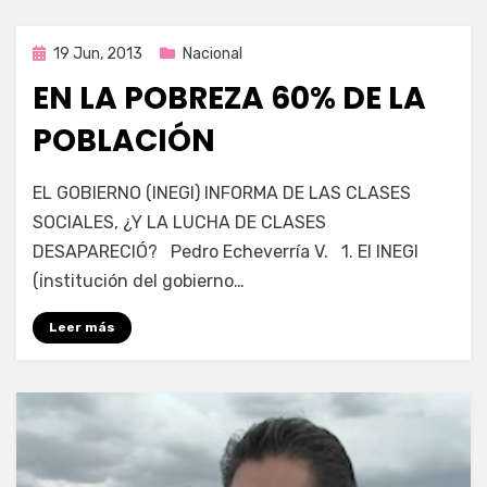
Publicada
19 Jun, 2013
Nacional
en
EN LA POBREZA 60% DE LA
POBLACIÓN
en
por
676 comentarios
Enrique
EL GOBIERNO (INEGI) INFORMA DE LAS CLASES
En
SOCIALES, ¿Y LA LUCHA DE CLASES
la
DESAPARECIÓ? Pedro Echeverría V. 1. El INEGI
pobreza
60676
(institución del gobierno…
de
la
Leer más
población