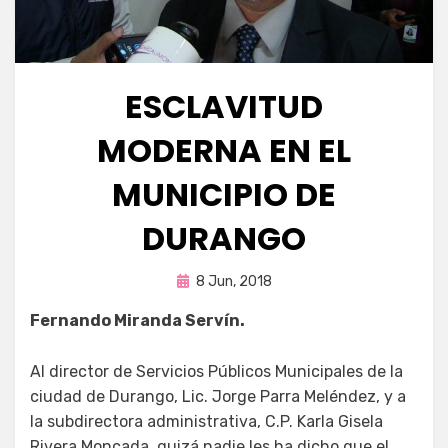
ESCLAVITUD
MODERNA EN EL
MUNICIPIO DE
DURANGO
Publicada
por
8 Jun, 2018
Enrique
en
Fernando Miranda Servín.
Al director de Servicios Públicos Municipales de la
ciudad de Durango, Lic. Jorge Parra Meléndez, y a
la subdirectora administrativa, C.P. Karla Gisela
Rivera Moncada, quizá nadie les ha dicho que el