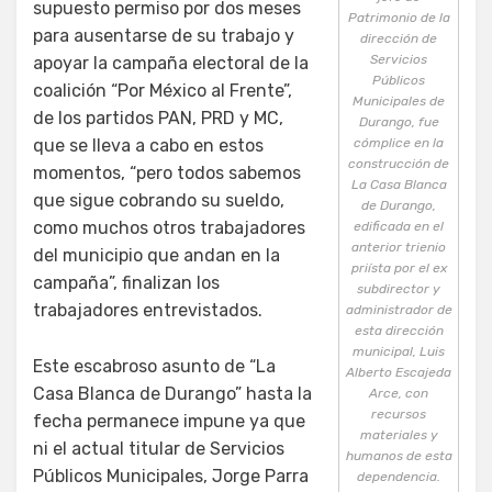
supuesto permiso por dos meses
Patrimonio de la
para ausentarse de su trabajo y
dirección de
Servicios
apoyar la campaña electoral de la
Públicos
coalición “Por México al Frente”,
Municipales de
de los partidos PAN, PRD y MC,
Durango, fue
que se lleva a cabo en estos
cómplice en la
construcción de
momentos, “pero todos sabemos
La Casa Blanca
que sigue cobrando su sueldo,
de Durango,
como muchos otros trabajadores
edificada en el
anterior trienio
del municipio que andan en la
priísta por el ex
campaña”, finalizan los
subdirector y
trabajadores entrevistados.
administrador de
esta dirección
municipal, Luis
Este escabroso asunto de “La
Alberto Escajeda
Casa Blanca de Durango” hasta la
Arce, con
recursos
fecha permanece impune ya que
materiales y
ni el actual titular de Servicios
humanos de esta
Públicos Municipales, Jorge Parra
dependencia.