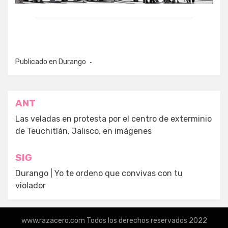
Publicado en
Durango
Navegación
ANT
de
Las veladas en protesta por el centro de exterminio
de Teuchitlán, Jalisco, en imágenes
entradas
SIG
Durango | Yo te ordeno que convivas con tu
violador
www.razacero.com Todos los derechos reservados 2022