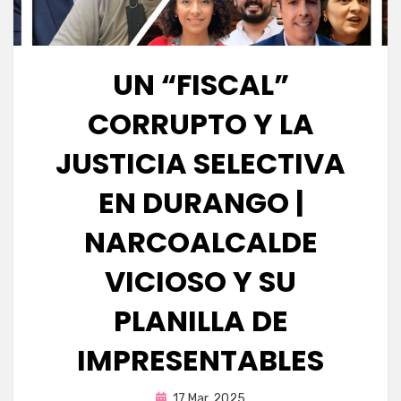
UN “FISCAL”
CORRUPTO Y LA
JUSTICIA SELECTIVA
EN DURANGO |
NARCOALCALDE
VICIOSO Y SU
PLANILLA DE
IMPRESENTABLES
Publicada
por
17 Mar, 2025
Fernando Miranda Servín