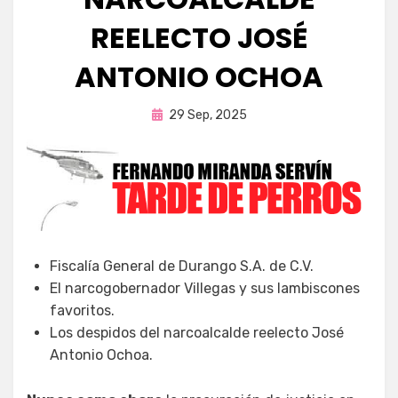
REELECTO JOSÉ
ANTONIO OCHOA
Publicada
por
29 Sep, 2025
Fernando Miranda Servín
en
Fiscalía General de Durango S.A. de C.V.
El narcogobernador Villegas y sus lambiscones
favoritos.
Los despidos del narcoalcalde reelecto José
Antonio Ochoa.