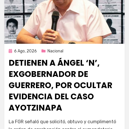
Publicada
6 Ago, 2026
Nacional
en
DETIENEN A ÁNGEL ‘N’,
EXGOBERNADOR DE
GUERRERO, POR OCULTAR
EVIDENCIA DEL CASO
AYOTZINAPA
por
Fernando Miranda Servín
La FGR señaló que solicitó, obtuvo y cumplimentó