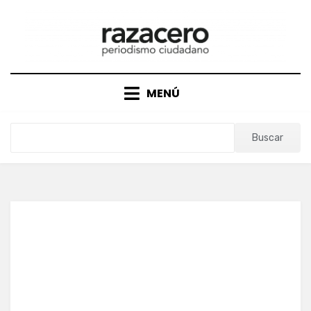
Saltar
al
contenido
MENÚ
Buscar