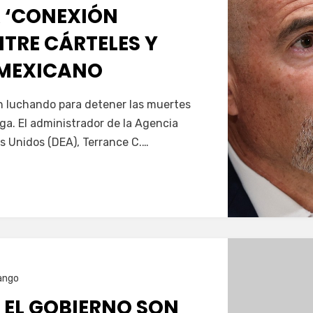
 ‘CONEXIÓN
TRE CÁRTELES Y
 MEXICANO
Servín
án luchando para detener las muertes
oga. El administrador de la Agencia
s Unidos (DEA), Terrance C.…
ango
 EL GOBIERNO SON