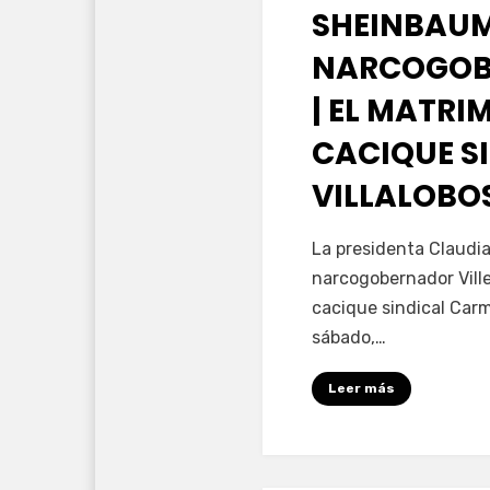
SHEINBAUM
NARCOGOB
| EL MATRI
CACIQUE S
VILLALOBO
por
Fernando Miranda 
La presidenta Claudi
narcogobernador Ville
cacique sindical Carm
sábado,…
Leer más