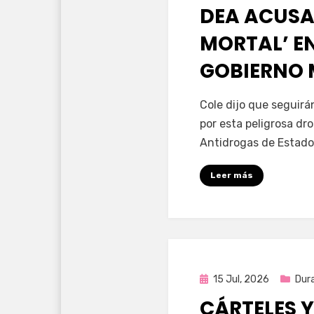
en
DEA ACUSA
MORTAL’ EN
GOBIERNO
por
Fernando Miranda 
Cole dijo que seguir
por esta peligrosa dr
Antidrogas de Estado
Leer más
Publicada
15 Jul, 2026
Dur
en
CÁRTELES Y