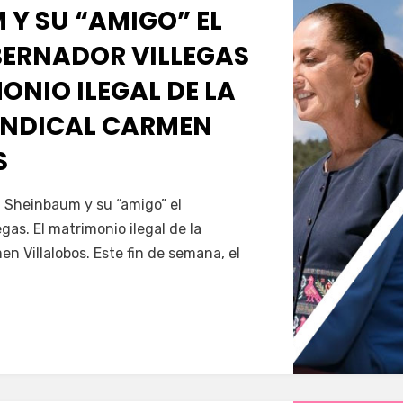
 Y SU “AMIGO” EL
ERNADOR VILLEGAS
MONIO ILEGAL DE LA
INDICAL CARMEN
S
Servín
a Sheinbaum y su “amigo” el
gas. El matrimonio ilegal de la
en Villalobos. Este fin de semana, el