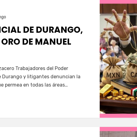
ngo
ICIAL DE DURANGO,
E ORO DE MANUEL
Servín
zacero Trabajadores del Poder
e Durango y litigantes denuncian la
e permea en todas las áreas…