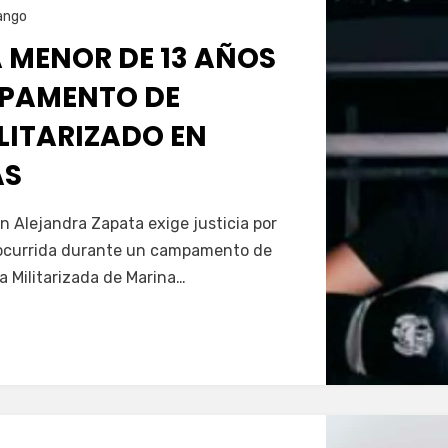
ango
 MENOR DE 13 AÑOS
PAMENTO DE
LITARIZADO EN
AS
Servín
n Alejandra Zapata exige justicia por
, ocurrida durante un campamento de
 Militarizada de Marina…