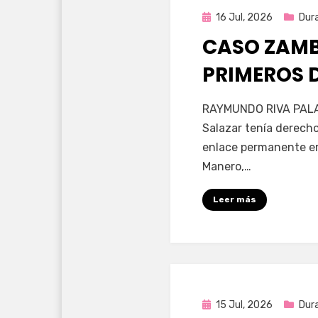
Publicada
16 Jul, 2026
Dur
en
CASO ZAMB
PRIMEROS 
por
Fernando Miranda 
RAYMUNDO RIVA PALA
Salazar tenía derecho
enlace permanente era
Manero,…
Leer más
Publicada
15 Jul, 2026
Dur