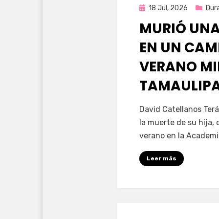
Publicada
18 Jul, 2026
Dur
en
MURIÓ UNA
EN UN CAM
VERANO MI
TAMAULIP
por
Fernando Miranda 
David Catellanos Terá
la muerte de su hija
verano en la Academia
Leer más