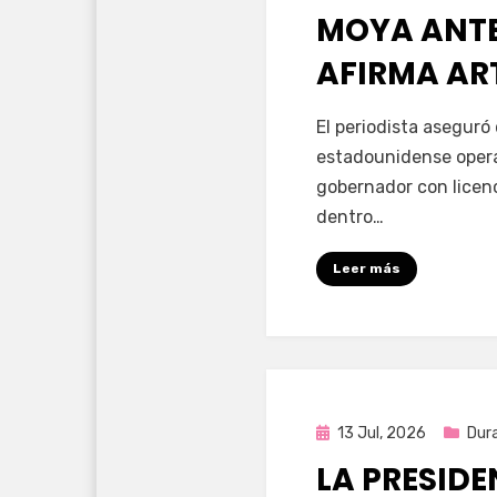
MOYA ANTE 
AFIRMA AR
por
Fernando Miranda 
El periodista aseguró
estadounidense opera
gobernador con licen
dentro…
Leer más
Publicada
13 Jul, 2026
Dur
en
LA PRESID