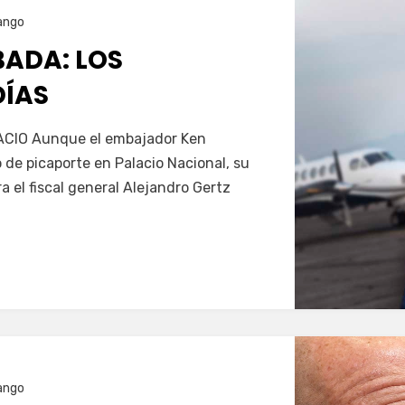
ango
ADA: LOS
DÍAS
Servín
CIO Aunque el embajador Ken
 de picaporte en Palacio Nacional, su
 el fiscal general Alejandro Gertz
ango