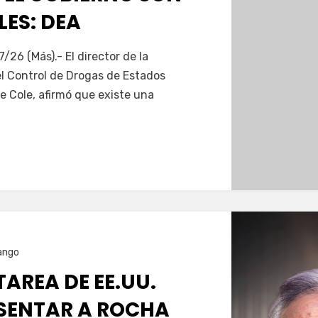
ES: DEA
Servín
7/26 (Más).- El director de la
el Control de Drogas de Estados
e Cole, afirmó que existe una
ango
TAREA DE EE.UU.
SENTAR A ROCHA