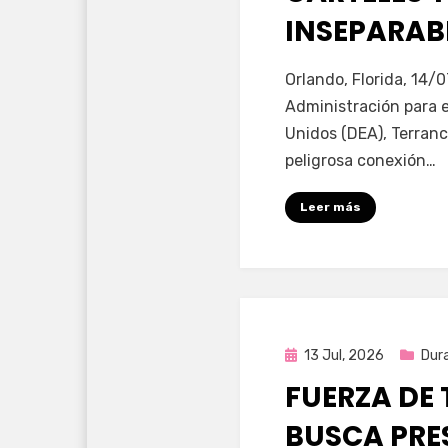
INSEPARABL
por
Fernando Miranda 
Orlando, Florida, 14/0
Administración para 
Unidos (DEA), Terranc
peligrosa conexión…
Leer más
Publicada
13 Jul, 2026
Dur
en
FUERZA DE 
BUSCA PRE