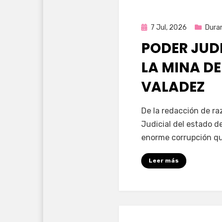
Publicada
7 Jul, 2026
Dura
en
PODER JUD
LA MINA D
VALADEZ
por
Fernando Miranda 
De la redacción de ra
Judicial del estado d
enorme corrupción qu
Leer más