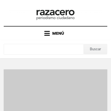
Saltar
al
contenido
MENÚ
Buscar