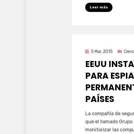
Leer más
Publicada
5 Mar, 2015
Cienc
en
EEUU INST
PARA ESPI
PERMANENT
PAÍSES
por
Enrique
La compañía de segur
que el llamado Grupo 
monitorizar las comp