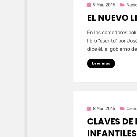
Publicada
9 Mar, 2015
Naci
en
EL NUEVO L
por
Enrique
En los comedores polí
libro “escrito” por J
dice él, al gobierno d
Leer más
Publicada
8 Mar, 2015
Cienc
en
CLAVES DE
INFANTILES