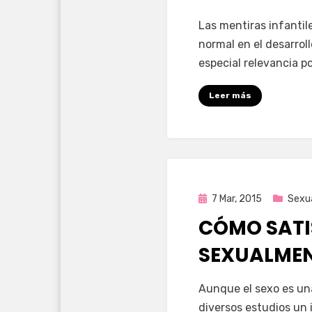
por
Enrique
Las mentiras infantil
normal en el desarroll
especial relevancia p
Leer más
Publicada
7 Mar, 2015
Sexu
en
CÓMO SATI
SEXUALMEN
por
Enrique
Aunque el sexo es un
diversos estudios un