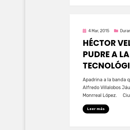
Publicada
4 Mar, 2015
Dura
en
HÉCTOR VE
PUDRE A L
TECNOLÓGI
por
Enrique
Apadrina a la banda 
Alfredo Villalobos Já
Monrreal López. Ciu
Leer más