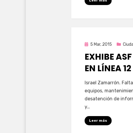
Leer más
Publicada
5 Mar, 2015
Ciud
en
EXHIBE AS
EN LÍNEA 12
por
Enrique
Israel Zamarrón. Falt
equipos, mantenimien
desatención de infor
y…
Leer más