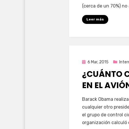
(cerca de un 70%) no 
Leer más
Publicada
6 Mar, 2015
Inter
en
¿CUÁNTO C
EN EL AVI
por
Enrique
Barack Obama realiza
cualquier otro presid
el grupo de control c
organización calculó