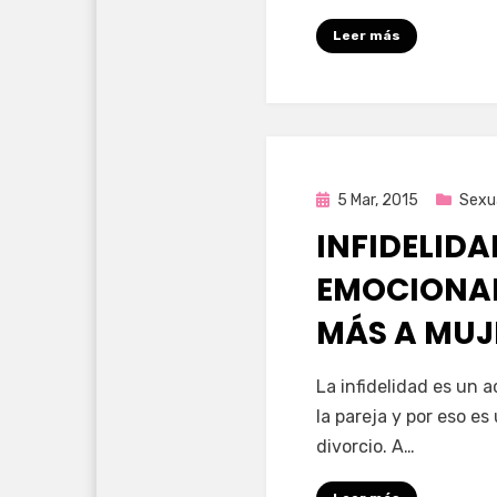
Leer más
Publicada
5 Mar, 2015
Sexu
en
INFIDELIDA
EMOCIONAL
MÁS A MUJ
por
Enrique
La infidelidad es un 
la pareja y por eso es
divorcio. A…