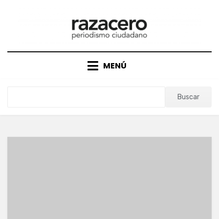
Saltar
al
contenido
MENÚ
Buscar