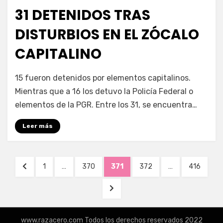
en
31 DETENIDOS TRAS
DISTURBIOS EN EL ZÓCALO
CAPITALINO
por
Enrique
15 fueron detenidos por elementos capitalinos.
Mientras que a 16 los detuvo la Policía Federal o
elementos de la PGR. Entre los 31, se encuentra…
Leer más
Navegación
PÁGINA
PÁGINA
PÁGINA
PÁGINA
PÁGINA
PÁGINA
1
…
370
371
372
…
416
de
ANTERIOR
SIGUIENTE
entradas
PÁGINA
www.razacero.com Todos los derechos reservados 2022