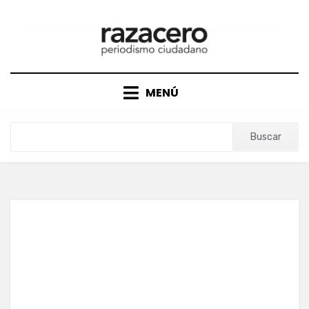
Saltar
al
contenido
MENÚ
Buscar