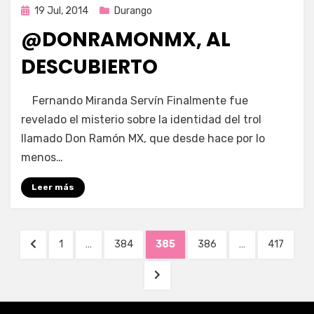
Publicada
19 Jul, 2014
Durango
en
@DONRAMONMX, AL
DESCUBIERTO
por
Enrique
Fernando Miranda Servín Finalmente fue
revelado el misterio sobre la identidad del trol
llamado Don Ramón MX, que desde hace por lo
menos…
Leer más
Navegación
PÁGINA
PÁGINA
PÁGINA
PÁGINA
PÁGINA
PÁGINA
1
…
384
385
386
…
417
de
ANTERIOR
SIGUIENTE
entradas
PÁGINA