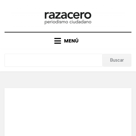
Saltar
al
contenido
MENÚ
Buscar