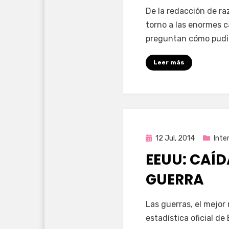
por
Enrique
De la redacción de r
torno a las enormes 
preguntan cómo pudi
Leer más
Publicada
12 Jul, 2014
Inte
en
EEUU: CAÍD
GUERRA
por
Enrique
Las guerras, el mejor
estadística oficial de 