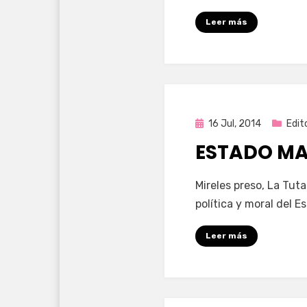
Leer más
Publicada
16 Jul, 2014
Edito
en
ESTADO MA
por
Enrique
Mireles preso, La Tu
política y moral del 
Leer más