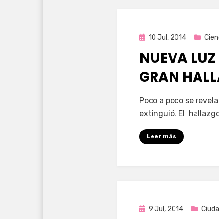
Publicada
10 Jul, 2014
Cien
en
NUEVA LUZ
GRAN HAL
por
Enrique
Poco a poco se revela
extinguió. El hallazg
Leer más
Publicada
9 Jul, 2014
Ciuda