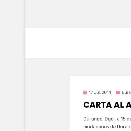
Publicada
17 Jul, 2014
Dura
en
CARTA AL 
por
Enrique
Durango, Dgo., a 15 d
ciudadanos de Duran