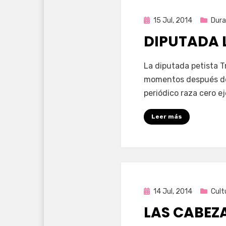
Publicada
15 Jul, 2014
Dur
en
DIPUTADA
por
Enrique
La diputada petista Tr
momentos después de 
periódico raza cero e
Leer más
Publicada
14 Jul, 2014
Cult
en
LAS CABEZ