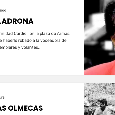
ango
 LADRONA
inidad Cardiel, en la plaza de Armas,
haberle robado a la voceadora del
jemplares y volantes…
ura
AS OLMECAS