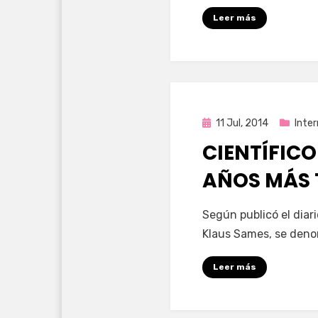
Leer más
Publicada
11 Jul, 2014
Inter
en
CIENTÍFICO
AÑOS MÁS 
por
Enrique
Según publicó el diar
Klaus Sames, se deno
Leer más