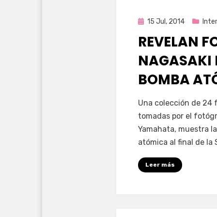
Publicada
15 Jul, 2014
Inte
en
REVELAN FO
NAGASAKI 
BOMBA AT
por
Enrique
Una colección de 24 f
tomadas por el fotógr
Yamahata, muestra la
atómica al final de l
Leer más