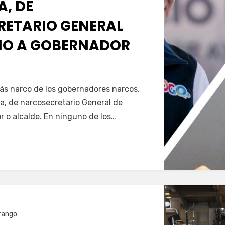
A, DE
ETARIO GENERAL
NO A GOBERNADOR
Servín
más narco de los gobernadores narcos.
a, de narcosecretario General de
 o alcalde. En ninguno de los…
rango