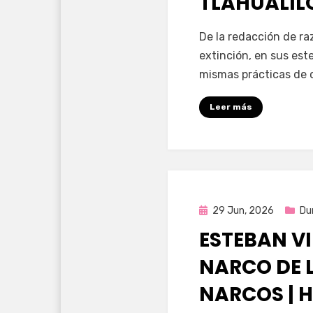
TLAHUALIL
por
Fernando Miranda 
De la redacción de raz
extinción, en sus est
mismas prácticas de
Leer más
Publicada
29 Jun, 2026
Du
en
ESTEBAN VI
NARCO DE 
NARCOS | 