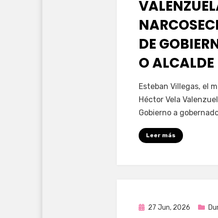
VALENZUEL
NARCOSECR
DE GOBIER
O ALCALDE
por
Fernando Miranda 
Esteban Villegas, el 
Héctor Vela Valenzuel
Gobierno a gobernador
Leer más
Publicada
27 Jun, 2026
Du