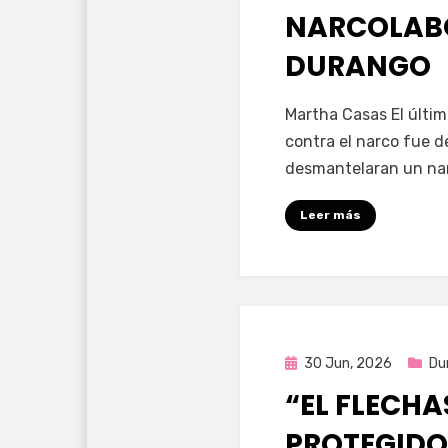
NARCOLAB
DURANGO
por
Fernando Miranda 
Martha Casas El últi
contra el narco fue d
desmantelaran un nar
Leer más
Publicada
30 Jun, 2026
Du
en
“EL FLECH
PROTEGIDO