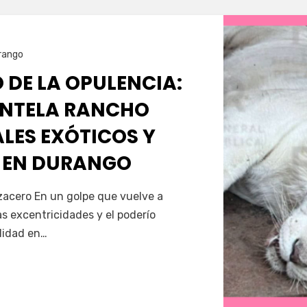
rango
 DE LA OPULENCIA:
ANTELA RANCHO
LES EXÓTICOS Y
 EN DURANGO
Servín
zacero En un golpe que vuelve a
as excentricidades y el poderío
lidad en…