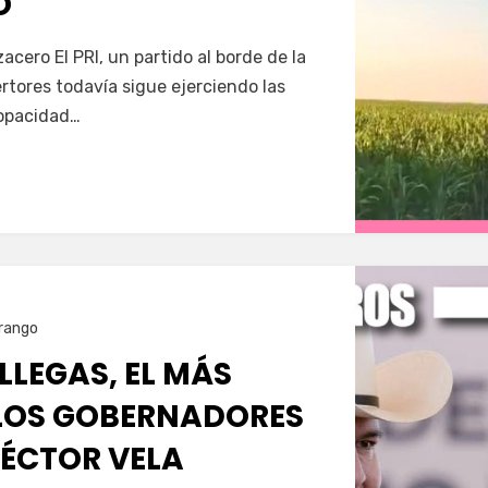
O
Servín
acero El PRI, un partido al borde de la
ertores todavía sigue ejerciendo las
 opacidad…
rango
LLEGAS, EL MÁS
LOS GOBERNADORES
HÉCTOR VELA