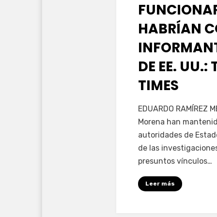
en
FUNCIONAR
HABRÍAN C
INFORMANT
DE EE. UU.
TIMES
por
Fernando Miranda 
EDUARDO RAMÍREZ ME
Morena han mantenid
autoridades de Estad
de las investigacion
presuntos vínculos…
Leer más