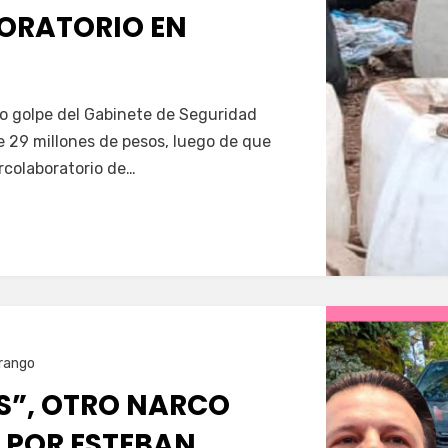
ORATORIO EN
Servín
mo golpe del Gabinete de Seguridad
e 29 millones de pesos, luego de que
colaboratorio de…
rango
AS”, OTRO NARCO
 POR ESTEBAN