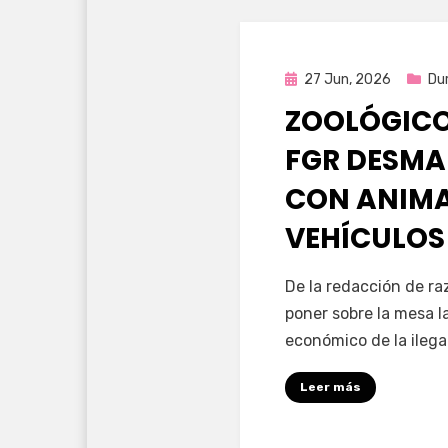
Publicada
27 Jun, 2026
Du
en
ZOOLÓGICO
FGR DESM
CON ANIMA
VEHÍCULOS
por
Fernando Miranda 
De la redacción de ra
poner sobre la mesa l
económico de la ilega
Leer más