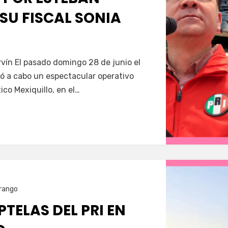
 SU FISCAL SONIA
Servín
vín El pasado domingo 28 de junio el
vó a cabo un espectacular operativo
ico Mexiquillo, en el…
rango
TELAS DEL PRI EN