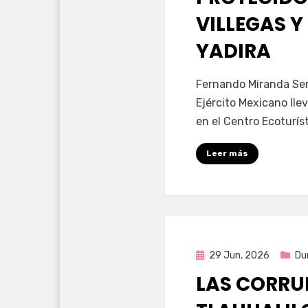
VILLEGAS Y
YADIRA
por
Fernando Miranda 
Fernando Miranda Ser
Ejército Mexicano lle
en el Centro Ecoturíst
Leer más
Publicada
29 Jun, 2026
Du
en
LAS CORRUP