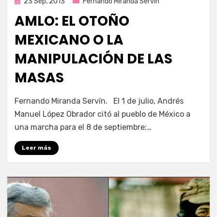
Publicada
23 Sep, 2013
Fernando Miranda Servín
en
AMLO: EL OTOÑO
MEXICANO O LA
MANIPULACIÓN DE LAS
MASAS
por
Enrique
Fernando Miranda Servín. El 1 de julio, Andrés
Manuel López Obrador citó al pueblo de México a
una marcha para el 8 de septiembre;…
Leer más