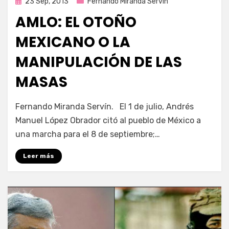
Publicada
23 Sep, 2013
Fernando Miranda Servín
en
AMLO: EL OTOÑO
MEXICANO O LA
MANIPULACIÓN DE LAS
MASAS
por
Enrique
Fernando Miranda Servín. El 1 de julio, Andrés
Manuel López Obrador citó al pueblo de México a
una marcha para el 8 de septiembre;…
Leer más