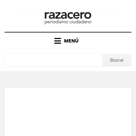
Saltar
al
contenido
MENÚ
Buscar