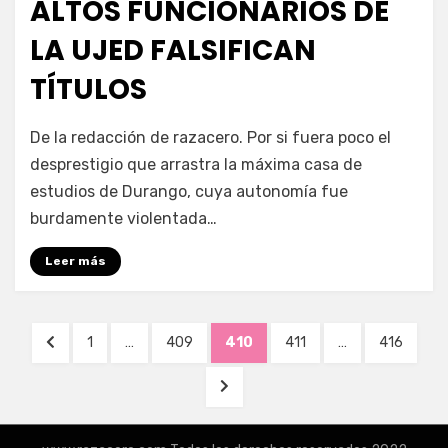
ALTOS FUNCIONARIOS DE
LA UJED FALSIFICAN
TÍTULOS
por
Enrique
De la redacción de razacero. Por si fuera poco el
desprestigio que arrastra la máxima casa de
estudios de Durango, cuya autonomía fue
burdamente violentada…
Leer más
Navegación
PÁGINA
PÁGINA
PÁGINA
PÁGINA
PÁGINA
PÁGINA
1
…
409
410
411
…
416
de
ANTERIOR
SIGUIENTE
entradas
PÁGINA