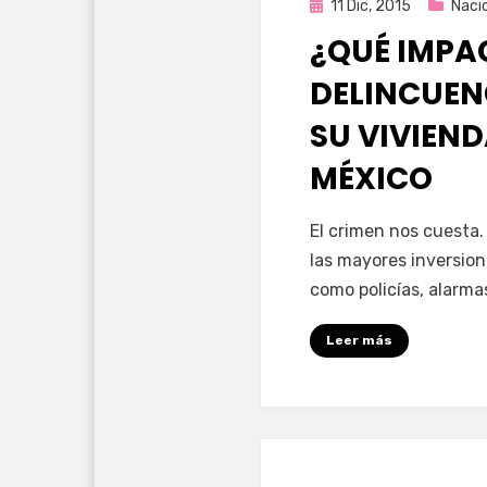
Publicada
11 Dic, 2015
Naci
en
¿QUÉ IMPAC
DELINCUENC
SU VIVIEND
MÉXICO
por
Enrique
El crimen nos cuesta.
las mayores inversion
como policías, alarma
Leer más