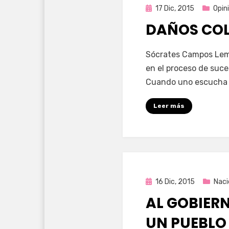
Publicada
17 Dic, 2015
Opin
en
DAÑOS COL
por
Enrique
Sócrates Campos Lemu
en el proceso de suce
Cuando uno escucha a 
Leer más
Publicada
16 Dic, 2015
Naci
en
AL GOBIER
UN PUEBLO