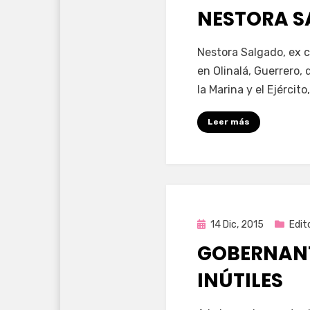
NESTORA 
por
Enrique
Nestora Salgado, ex c
en Olinalá, Guerrero,
la Marina y el Ejérci
Leer más
Publicada
14 Dic, 2015
Edito
en
GOBERNANT
INÚTILES
por
Enrique