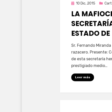
Publicada
10 Dic, 2015
Cart
en
LA MAFIOC
SECRETARÍA
ESTADO DE
por
Enrique
Sr. Fernando Miranda 
razacero. Presente: 
de esta secretaría he
prestigiado medio…
Leer más