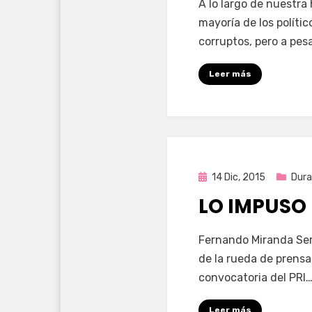
A lo largo de nuestra
mayoría de los políti
corruptos, pero a pes
Leer más
Publicada
14 Dic, 2015
Dur
en
LO IMPUSO
por
Enrique
Fernando Miranda Serv
de la rueda de prensa
convocatoria del PRI
Leer más