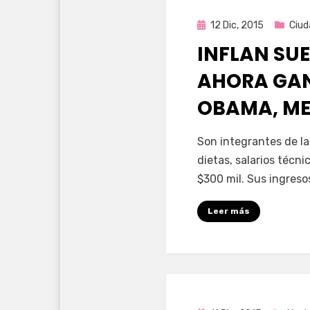
Publicada
12 Dic, 2015
Ciud
en
INFLAN SUE
AHORA GA
OBAMA, ME
por
Enrique
Son integrantes de l
dietas, salarios técn
$300 mil. Sus ingres
Leer más