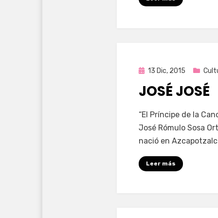
Publicada
13 Dic, 2015
Cult
en
JOSÉ JOSÉ
por
Enrique
“El Príncipe de la Can
José Rómulo Sosa Ort
nació en Azcapotzalc
Leer más