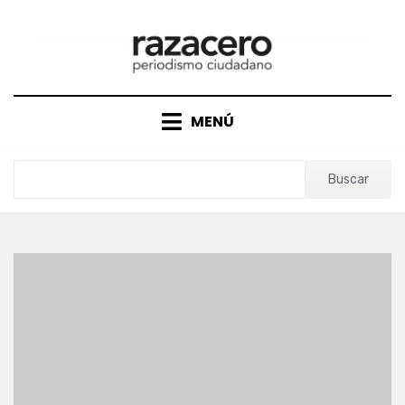
Saltar
al
contenido
MENÚ
Buscar