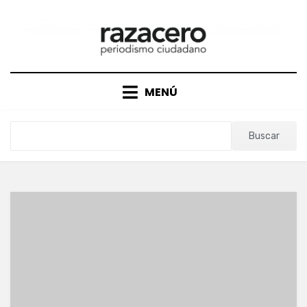
Saltar
al
contenido
MENÚ
Buscar