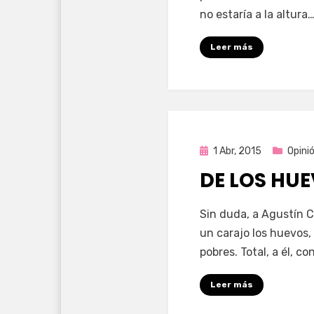
no estaría a la altura
Leer más
Publicada
1 Abr, 2015
Opini
en
DE LOS HU
por
Enrique
Sin duda, a Agustín 
un carajo los huevos,
pobres. Total, a él, co
Leer más