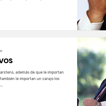
…
ón
EVOS
Carstens, además de que le importan
 también le importan un carajo los
n…