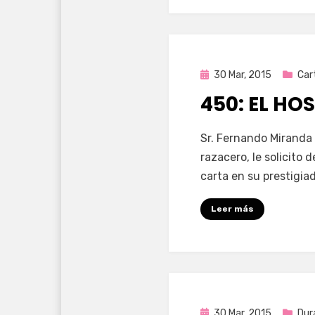
Publicada
30 Mar, 2015
Car
en
450: EL HO
por
Enrique
Sr. Fernando Miranda 
razacero, le solicito
carta en su prestigi
Leer más
Publicada
30 Mar, 2015
Dur