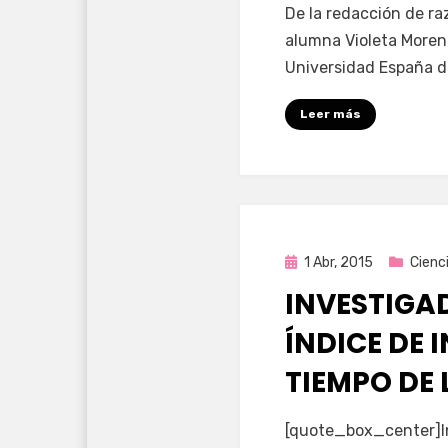
por
Enrique
De la redacción de ra
alumna Violeta Moren
Universidad España d
Leer más
Publicada
1 Abr, 2015
Cienc
en
INVESTIGA
ÍNDICE DE 
TIEMPO DE
por
Enrique
[quote_box_center]I