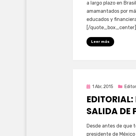
a largo plazo en Bras
amamantados por más
educados y financier
[/quote_box_center
Leer más
Publicada
1 Abr, 2015
Editor
en
EDITORIAL:
SALIDA DE 
por
Enrique
Desde antes de que t
presidente de México