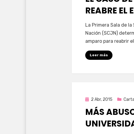
REABRE EL 
por
Enrique
La Primera Sala de la
Nación (SCJN) determ
amparo para reabrir e
Leer más
Publicada
2 Abr, 2015
Carta
en
MÁS ABUSO
UNIVERSID