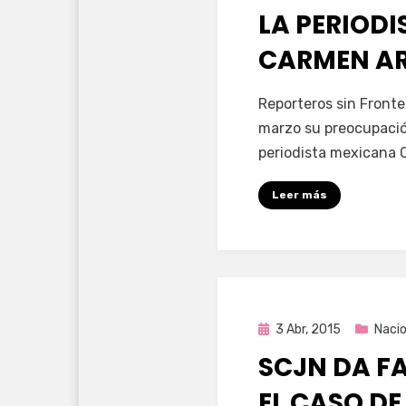
LA PERIOD
CARMEN AR
por
Enrique
Reporteros sin Fronte
marzo su preocupación
periodista mexicana 
Leer más
Publicada
3 Abr, 2015
Nacio
en
SCJN DA FA
EL CASO DE