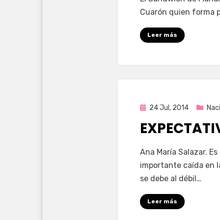
Cuarón quien forma pa
Leer más
Publicada
24 Jul, 2014
Nac
en
EXPECTATI
por
Enrique
Ana María Salazar. Es 
importante caída en l
se debe al débil…
Leer más