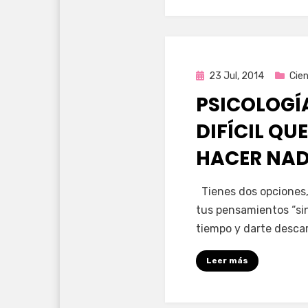
Publicada
23 Jul, 2014
Cien
en
PSICOLOGÍ
DIFÍCIL QU
HACER NA
por
Enrique
Tienes dos opciones, 
tus pensamientos “si
tiempo y darte desca
Leer más