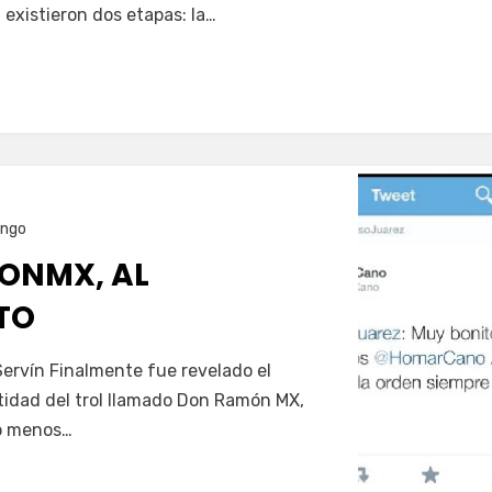
 existieron dos etapas: la…
ango
NMX, AL
TO
rvín Finalmente fue revelado el
ntidad del trol llamado Don Ramón MX,
lo menos…