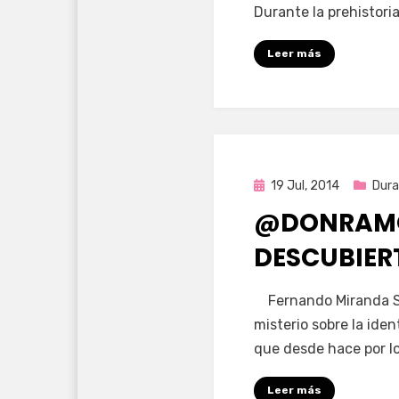
Durante la prehistoria
Leer más
Publicada
19 Jul, 2014
Dur
en
@DONRAMO
DESCUBIER
por
Enrique
Fernando Miranda Se
misterio sobre la ide
que desde hace por 
Leer más