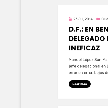
Publicada
23 Jul, 2014
Ciu
en
D.F.: EN BE
DELEGADO 
INEFICAZ
por
Enrique
Manuel López San Mar
jefe delegacional en
error en error. Lejos 
Leer más