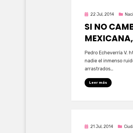
Publicada
22 Jul, 2014
Nac
en
SI NO CAM
MEXICANA,
por
Enrique
Pedro Echeverría V. 
nadie el inmenso ruid
arrastrados…
Leer más
Publicada
21 Jul, 2014
Ciud