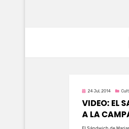
Publicada
24 Jul, 2014
Cul
en
VIDEO: EL
A LA CAMP
por
Enrique
El Sándwich de Marian