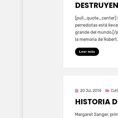
en
DESTRUYEN
por
Enrique
[pull_quote_center] 
perredistas está llev
grande del mundo.[/p
la memoria de Robert
Leer más
Publicada
20 Jul, 2014
Cul
en
HISTORIA D
por
Enrique
Margaret Sanger, prime