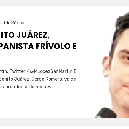
dad de México
NITO JUÁREZ,
PANISTA FRÍVOLO E
tín. Twitter / @MLopezSanMartin El
 Benito Juárez, Jorge Romero, va de
de aprender las lecciones…