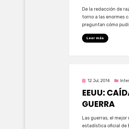
por
Enrique
De la redacción de r
torno a las enormes 
preguntan cómo pudi
Leer más
Publicada
12 Jul, 2014
Inte
en
EEUU: CAÍD
GUERRA
por
Enrique
Las guerras, el mejor
estadística oficial de 