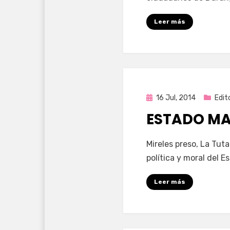
Leer más
Publicada
16 Jul, 2014
Edito
en
ESTADO MA
por
Enrique
Mireles preso, La Tu
política y moral del 
Leer más