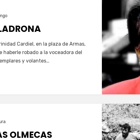
ango
 LADRONA
inidad Cardiel, en la plaza de Armas,
haberle robado a la voceadora del
jemplares y volantes…
ura
AS OLMECAS