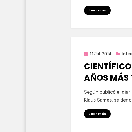
Leer más
Publicada
11 Jul, 2014
Inter
en
CIENTÍFICO
AÑOS MÁS 
por
Enrique
Según publicó el diar
Klaus Sames, se deno
Leer más