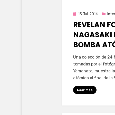
Publicada
15 Jul, 2014
Inte
en
REVELAN FO
NAGASAKI 
BOMBA AT
por
Enrique
Una colección de 24 f
tomadas por el fotógr
Yamahata, muestra la
atómica al final de l
Leer más