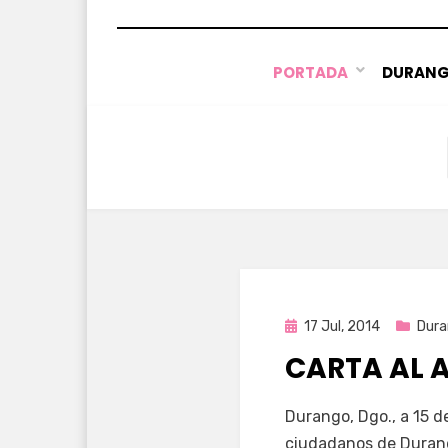
PORTADA
DURAN
Publicada
17 Jul, 2014
Dura
en
CARTA AL 
por
Enrique
Durango, Dgo., a 15 d
ciudadanos de Duran