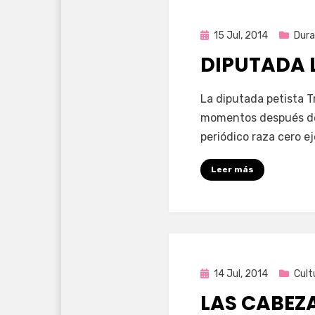
Publicada
15 Jul, 2014
Dur
en
DIPUTADA
por
Enrique
La diputada petista Tr
momentos después de 
periódico raza cero e
Leer más
Publicada
14 Jul, 2014
Cult
en
LAS CABEZ