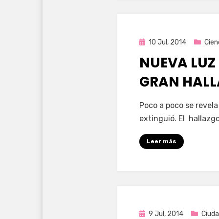
Publicada
10 Jul, 2014
Cien
en
NUEVA LUZ
GRAN HAL
por
Enrique
Poco a poco se revela
extinguió. El hallazg
Leer más
Publicada
9 Jul, 2014
Ciuda