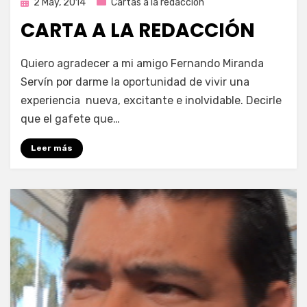
Publicada
2 May, 2014
Cartas a la redacción
en
CARTA A LA REDACCIÓN
por
Enrique
Quiero agradecer a mi amigo Fernando Miranda
Servín por darme la oportunidad de vivir una
experiencia nueva, excitante e inolvidable. Decirle
que el gafete que…
Leer más