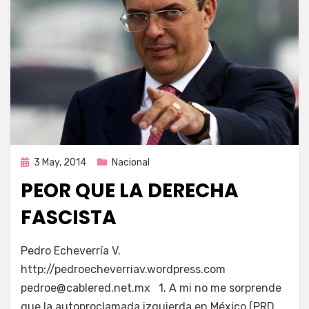
Publicada
3 May, 2014
Nacional
en
PEOR QUE LA DERECHA
FASCISTA
por
Enrique
Pedro Echeverría V.
http://pedroecheverriav.wordpress.com
pedroe@cablered.net.mx 1. A mi no me sorprende
que la autoproclamada izquierda en México (PRD,