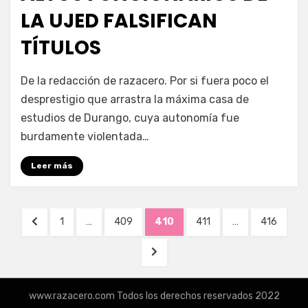
LA UJED FALSIFICAN
TÍTULOS
por
Enrique
De la redacción de razacero. Por si fuera poco el
desprestigio que arrastra la máxima casa de
estudios de Durango, cuya autonomía fue
burdamente violentada…
Leer más
Navegación
PÁGINA
PÁGINA
PÁGINA
PÁGINA
PÁGINA
PÁGINA
1
…
409
410
411
…
416
de
ANTERIOR
SIGUIENTE
entradas
PÁGINA
www.razacero.com Todos los derechos reservados 2022