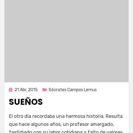
Publicada
21 Abr, 2015
Sócrates Campos Lemus
en
SUEÑOS
por
Enrique
El otro día recordaba una hermosa historia. Resulta
que hace algunos años, un profesor amargado,
fastidiado con su labor cotidiana y falto de valores