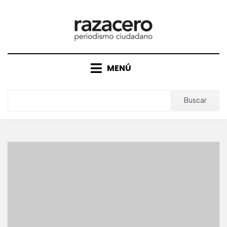
Saltar
al
contenido
MENÚ
Buscar