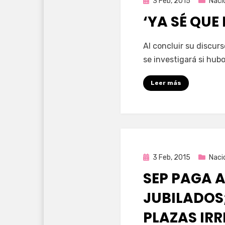
Publicada
3 Feb, 2015
Naci
en
‘YA SÉ QUE
por
Enrique
Al concluir su discu
se investigará si hub
Leer más
Publicada
3 Feb, 2015
Naci
en
SEP PAGA 
JUBILADOS;
PLAZAS IR