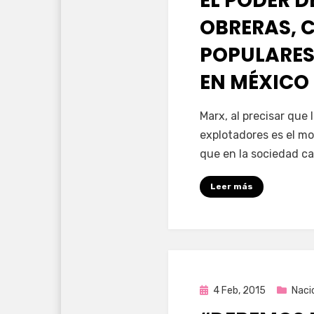
EL PODER D
OBRERAS, 
POPULARES
EN MÉXICO
por
Enrique
Marx, al precisar que 
explotadores es el mo
que en la sociedad ca
Leer más
Publicada
4 Feb, 2015
Naci
en