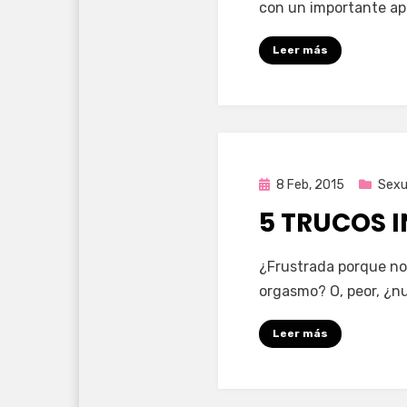
con un importante ap
Leer más
Publicada
8 Feb, 2015
Sexu
en
5 TRUCOS 
por
Enrique
¿Frustrada porque no 
orgasmo? O, peor, ¿nu
Leer más