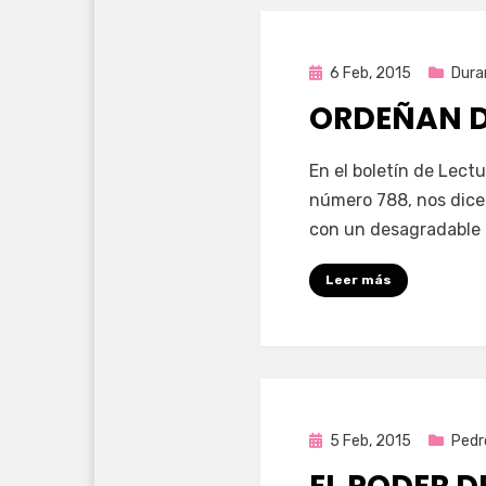
Publicada
6 Feb, 2015
Dura
en
ORDEÑAN 
por
Enrique
En el boletín de Lectu
número 788, nos dice
con un desagradable
Leer más
Publicada
5 Feb, 2015
Pedr
en