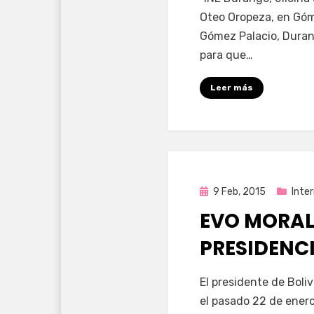
Oteo Oropeza, en Góm
Gómez Palacio, Duran
para que…
Leer más
Publicada
9 Feb, 2015
Inte
en
EVO MORAL
PRESIDENC
por
Enrique
El presidente de Boli
el pasado 22 de ener