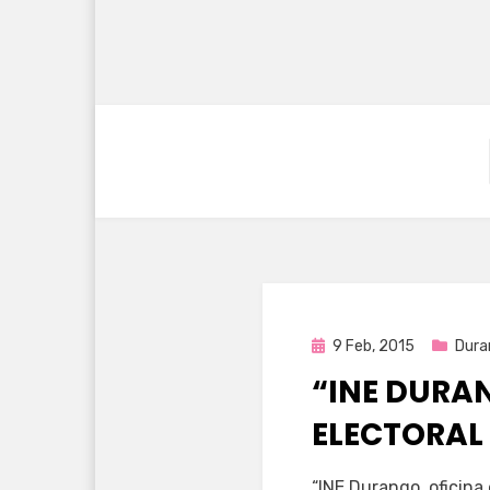
Publicada
9 Feb, 2015
Dura
en
“INE DURA
ELECTORAL 
por
Enrique
“INE Durango, oficina