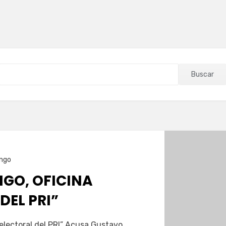
Buscar
ngo
NGO, OFICINA
DEL PRI”
 electoral del PRI” Acusa Gustavo