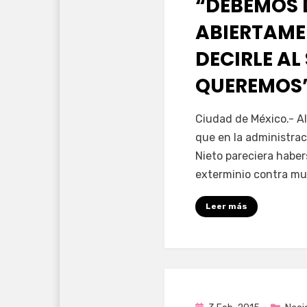
“DEBEMOS 
ABIERTAME
DECIRLE AL
QUEREMOS”
por
Enrique
Ciudad de México.- A
que en la administrac
Nieto pareciera habe
exterminio contra m
Leer más