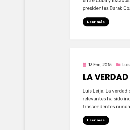
entre Cuba y Estados
presidentes Barak Ob
Leer más
Publicada
13 Ene, 2015
Luis
en
LA VERDAD
por
Enrique
Luis Leija. La verdad
relevantes ha sido inc
trascendentes nunca 
Leer más