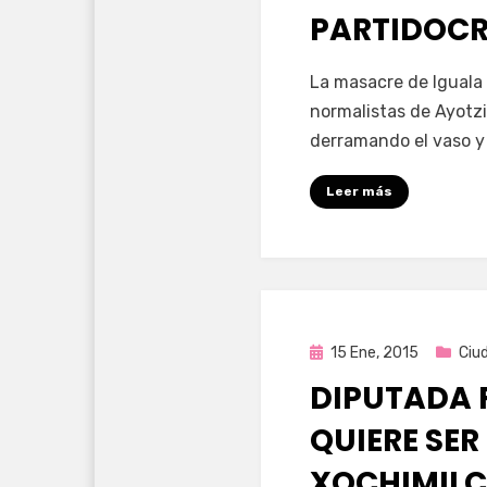
PARTIDOC
por
Enrique
La masacre de Iguala 
normalistas de Ayotz
derramando el vaso y
Leer más
Publicada
15 Ene, 2015
Ciu
en
DIPUTADA 
QUIERE SER
XOCHIMIL