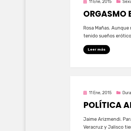
Publicada
11 Ene, 2015
Sexu
en
ORGASMO E
por
Enrique
Rosa Mañas. Aunque m
tenido sueños erótico
Leer más
Publicada
11 Ene, 2015
Dur
en
POLÍTICA 
por
Enrique
Jaime Arizmendi. Para
Veracruz y Jalisco tie