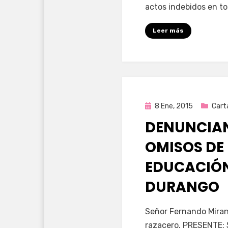
actos indebidos en t
Leer más
Publicada
8 Ene, 2015
Cart
en
DENUNCIAN
OMISOS DE 
EDUCACIÓN
DURANGO
por
Enrique
Señor Fernando Mirand
razacero. PRESENTE: