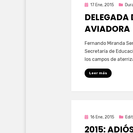
Publicada
17 Ene, 2015
Dur
en
DELEGADA D
AVIADORA
por
Enrique
Fernando Miranda Serv
Secretaría de Educac
los campos de aterri
Leer más
Publicada
16 Ene, 2015
Edit
en
2015: ADIÓS