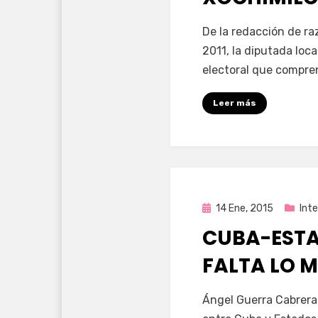
por
Enrique
De la redacción de ra
2011, la diputada loca
electoral que compre
Leer más
Publicada
14 Ene, 2015
Int
en
CUBA-ESTA
FALTA LO 
por
Enrique
Ángel Guerra Cabrera.