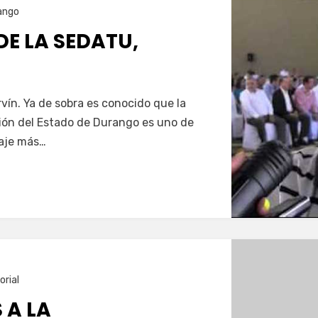
ango
E LA SEDATU,
ín. Ya de sobra es conocido que la
ión del Estado de Durango es uno de
zaje más…
orial
 A LA