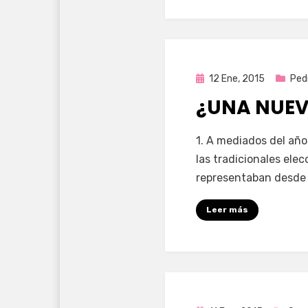
Publicada
12 Ene, 2015
Ped
en
¿UNA NUEV
por
Enrique
1. A mediados del año
las tradicionales ele
representaban desde
Leer más