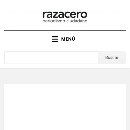
Saltar
al
contenido
MENÚ
Buscar