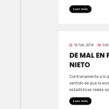
Leer más
Publicada
16 Feb, 2014
Edit
en
DE MAL EN
NIETO
por
Enrique
Contrariamente a lo q
sentido de que la eco
estadísticas reales s
Leer más