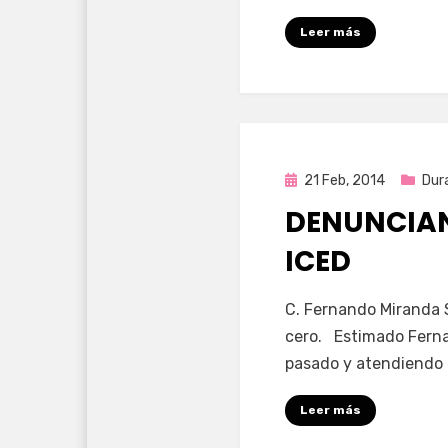
Leer más
Publicada
21 Feb, 2014
Dur
en
DENUNCIAN
ICED
por
Enrique
C. Fernando Miranda S
cero. Estimado Ferna
pasado y atendiendo 
Leer más