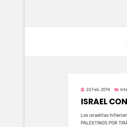
Publicada
22 Feb, 2014
Int
en
ISRAEL CO
por
Enrique
Los israelitas hitle
PALESTINOS POR TIRA