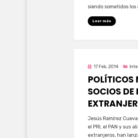
siendo sometidos los 
Leer más
Publicada
17 Feb, 2014
Inte
en
POLÍTICOS
SOCIOS DE
EXTRANJER
por
Enrique
Jesús Ramírez Cuevas
el PRI, el PAN y sus a
extranjeros, han la