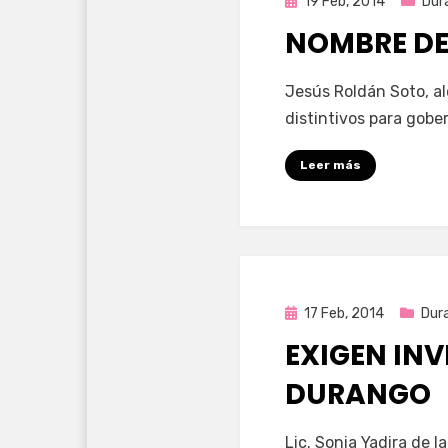
Publicada
19 Feb, 2014
Dur
en
NOMBRE DE 
por
Enrique
Jesús Roldán Soto, a
distintivos para gob
Leer más
Publicada
17 Feb, 2014
Dur
en
EXIGEN INV
DURANGO
por
Enrique
Lic. Sonia Yadira de l