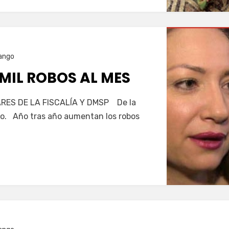
ango
MIL ROBOS AL MES
ARES DE LA FISCALÍA Y DMSP De la
ro. Año tras año aumentan los robos