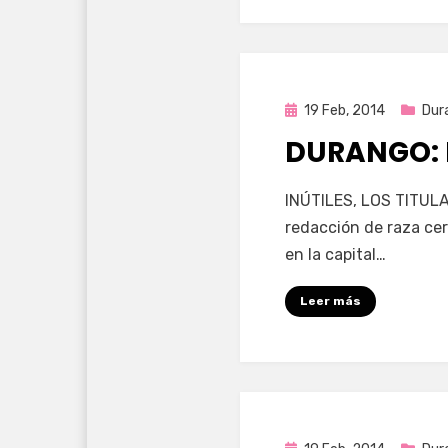
Publicada
19 Feb, 2014
Dur
en
DURANGO: 
por
Enrique
INÚTILES, LOS TITUL
redacción de raza ce
en la capital…
Leer más