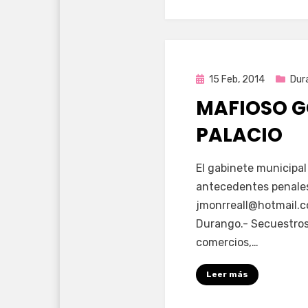
Publicada
15 Feb, 2014
Dur
en
MAFIOSO G
PALACIO
por
Enrique
El gabinete municipal
antecedentes penale
jmonrreall@hotmail.
Durango.- Secuestros
comercios,…
Leer más