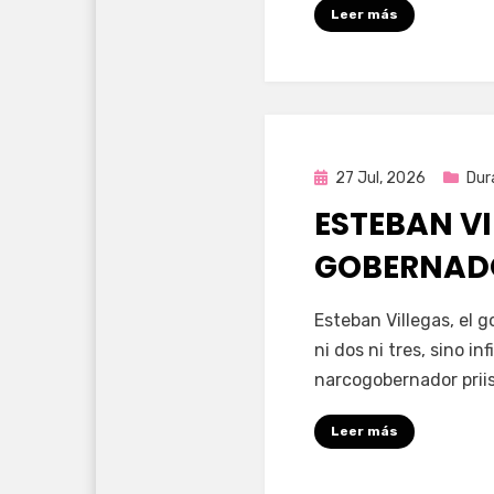
Leer más
Publicada
27 Jul, 2026
Dur
en
ESTEBAN VI
GOBERNAD
por
Fernando Miranda 
Esteban Villegas, el 
ni dos ni tres, sino i
narcogobernador priis
Leer más