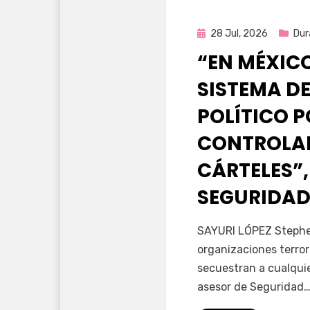
Publicada
28 Jul, 2026
Dur
en
“EN MÉXIC
SISTEMA DE
POLÍTICO 
CONTROLAD
CÁRTELES”,
SEGURIDAD
por
Fernando Miranda 
SAYURI LÓPEZ Stephen
organizaciones terror
secuestran a cualqui
asesor de Seguridad