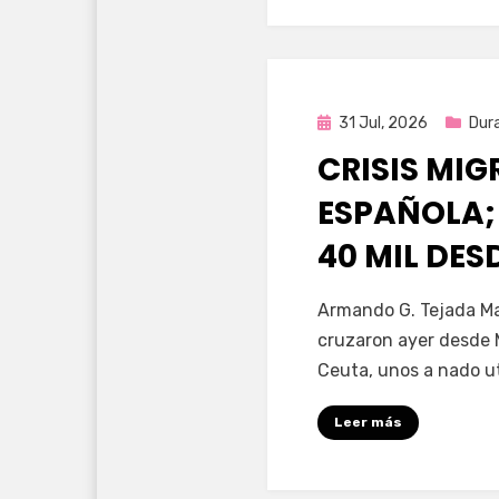
Publicada
31 Jul, 2026
Dur
en
CRISIS MI
ESPAÑOLA;
40 MIL DE
por
Fernando Miranda 
Armando G. Tejada Ma
cruzaron ayer desde 
Ceuta, unos a nado u
Leer más