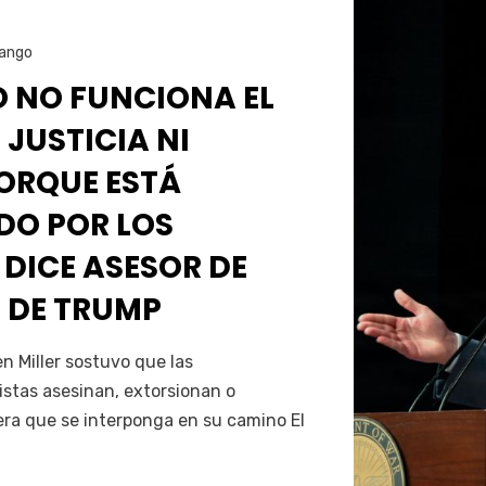
ango
O NO FUNCIONA EL
 JUSTICIA NI
PORQUE ESTÁ
O POR LOS
 DICE ASESOR DE
 DE TRUMP
Servín
 Miller sostuvo que las
istas asesinan, extorsionan o
era que se interponga en su camino El
…