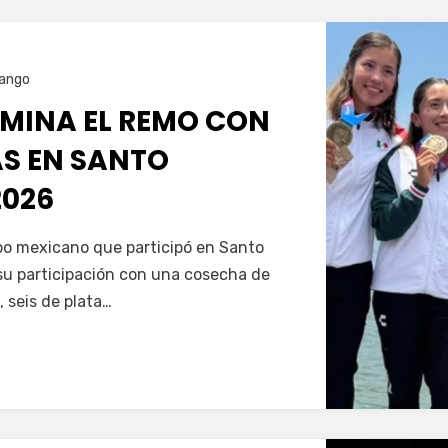
ango
MINA EL REMO CON
AS EN SANTO
026
Servín
ipo mexicano que participó en Santo
u participación con una cosecha de
, seis de plata…