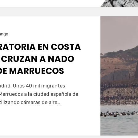
ango
GRATORIA EN COSTA
 CRUZAN A NADO
SDE MARRUECOS
Servín
drid. Unos 40 mil migrantes
Marruecos a la ciudad española de
tilizando cámaras de aire…