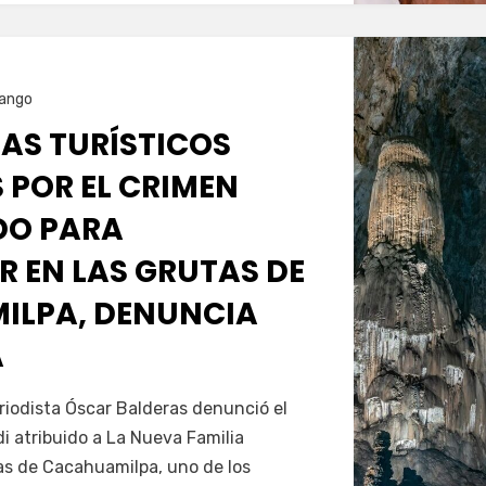
ango
ÍAS TURÍSTICOS
 POR EL CRIMEN
DO PARA
R EN LAS GRUTAS DE
ILPA, DENUNCIA
A
Servín
riodista Óscar Balderas denunció el
 atribuido a La Nueva Familia
s de Cacahuamilpa, uno de los