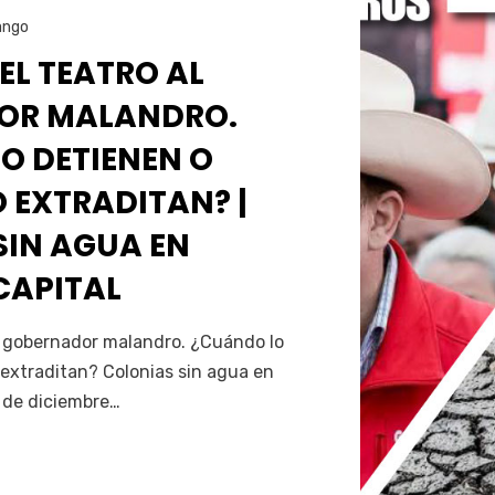
ango
 EL TEATRO AL
OR MALANDRO.
O DETIENEN O
 EXTRADITAN? |
SIN AGUA EN
CAPITAL
Servín
al gobernador malandro. ¿Cuándo lo
extraditan? Colonias sin agua en
5 de diciembre…