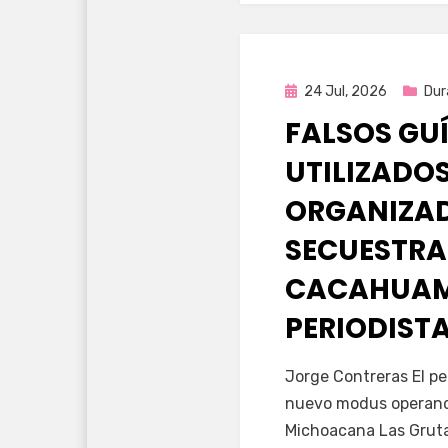
Publicada
24 Jul, 2026
Dur
en
FALSOS GU
UTILIZADOS
ORGANIZA
SECUESTRA
CACAHUAM
PERIODIST
por
Fernando Miranda 
Jorge Contreras El pe
nuevo modus operandi
Michoacana Las Gruta