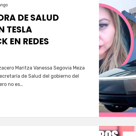
ango
RA DE SALUD
N TESLA
K EN REDES
Servín
azacero Maritza Vanessa Segovia Meza
secretaría de Salud del gobierno del
ero no es…