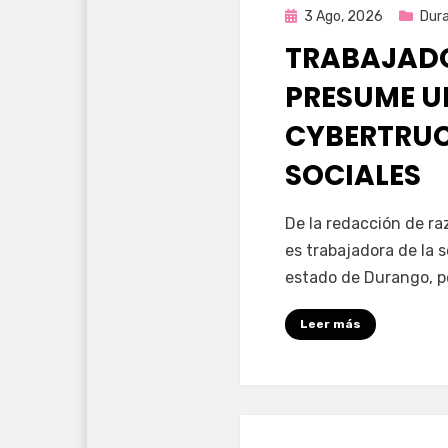
Publicada
3 Ago, 2026
Dur
en
TRABAJADO
PRESUME U
CYBERTRUC
SOCIALES
por
Fernando Miranda 
De la redacción de r
es trabajadora de la 
estado de Durango, p
Leer más