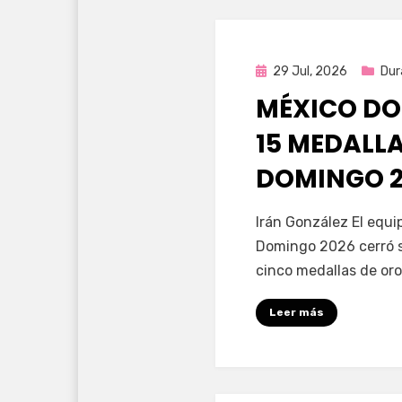
Publicada
29 Jul, 2026
Dur
en
MÉXICO DO
15 MEDALL
DOMINGO 2
por
Fernando Miranda 
Irán González El equ
Domingo 2026 cerró s
cinco medallas de oro
Leer más