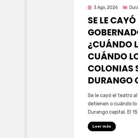
Publicada
3 Ago, 2026
Dur
en
SE LE CAYÓ
GOBERNAD
¿CUÁNDO L
CUÁNDO LO
COLONIAS 
DURANGO 
por
Fernando Miranda 
Se le cayó el teatro 
detienen o cuándo lo 
Durango capital. El 1
Leer más