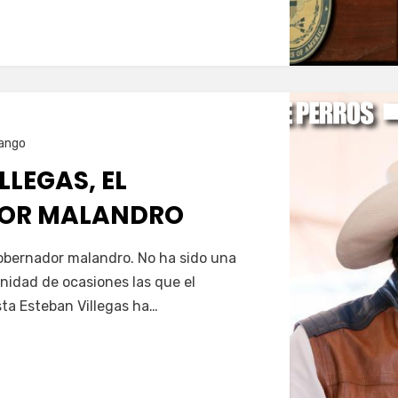
ango
LLEGAS, EL
OR MALANDRO
Servín
gobernador malandro. No ha sido una
nfinidad de ocasiones las que el
ta Esteban Villegas ha…