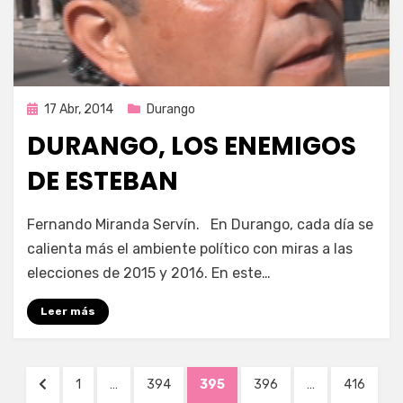
Publicada
17 Abr, 2014
Durango
en
DURANGO, LOS ENEMIGOS
DE ESTEBAN
por
Enrique
Fernando Miranda Servín. En Durango, cada día se
calienta más el ambiente político con miras a las
elecciones de 2015 y 2016. En este…
Leer más
Navegación
PÁGINA
PÁGINA
PÁGINA
PÁGINA
PÁGINA
PÁGINA
1
…
394
395
396
…
416