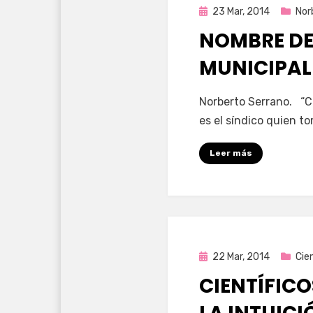
Publicada
23 Mar, 2014
Nor
en
NOMBRE DE 
MUNICIPALE
por
Enrique
Norberto Serrano. “C
es el síndico quien to
Leer más
Publicada
22 Mar, 2014
Cie
en
CIENTÍFIC