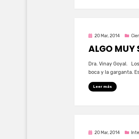
Publicada
20 Mar, 2014
Cie
en
ALGO MUY 
por
Enrique
Dra. Vinay Goyal. Los
boca y la garganta. E
Leer más
Publicada
20 Mar, 2014
Int