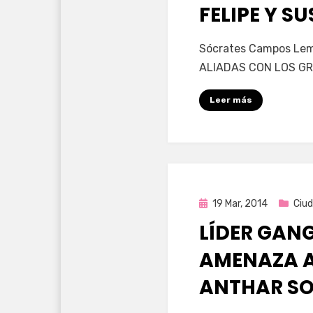
en
FELIPE Y S
por
Enrique
Sócrates Campos Lem
ALIADAS CON LOS GR
Leer más
Publicada
19 Mar, 2014
Ciud
en
LÍDER GANG
AMENAZA 
ANTHAR S