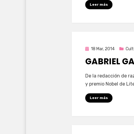
Leer más
Publicada
18 Mar, 2014
Cult
en
GABRIEL G
por
Enrique
De la redacción de raz
y premio Nobel de Lit
Leer más