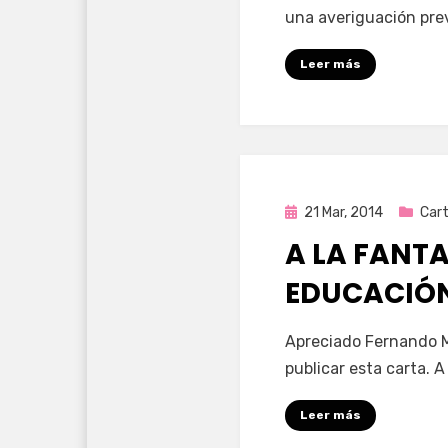
una averiguación prev
Leer más
Publicada
21 Mar, 2014
Cart
en
A LA FANT
EDUCACIÓN
por
Enrique
Apreciado Fernando Mi
publicar esta cart
Leer más