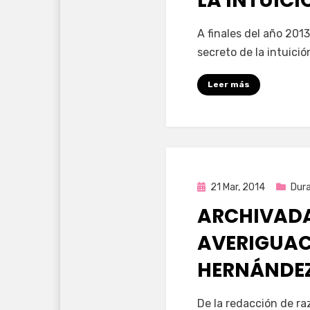
LA INTUIC
por
Enrique
A finales del año 201
secreto de la intuició
Leer más
Publicada
21 Mar, 2014
Dur
en
ARCHIVADA
AVERIGUAC
HERNÁNDEZ
por
Enrique
De la redacción de r