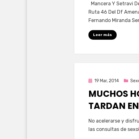
por
Enrique
Mancera Y Setravi De
Ruta 46 Del Df Amen
Fernando Miranda Ser
Leer más
Publicada
19 Mar, 2014
Sex
en
MUCHOS HO
TARDAN EN
por
Enrique
No acelerarse y disfru
las consultas de sexo