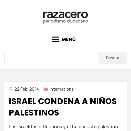
Saltar
al
contenido
MENÚ
Buscar
Publicada
22 Feb, 2014
Internacional
en
ISRAEL CONDENA A NIÑOS
PALESTINOS
por
Enrique
Los israelitas hitlerianos y el holocausto palestino.