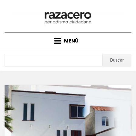
Saltar
al
contenido
MENÚ
Buscar