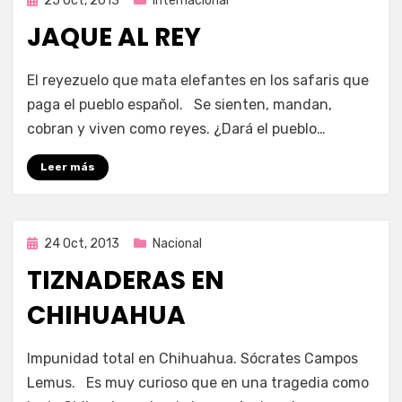
25 Oct, 2013
Internacional
en
JAQUE AL REY
por
Enrique
El reyezuelo que mata elefantes en los safaris que
paga el pueblo español. Se sienten, mandan,
cobran y viven como reyes. ¿Dará el pueblo…
Leer más
Publicada
24 Oct, 2013
Nacional
en
TIZNADERAS EN
CHIHUAHUA
por
Enrique
Impunidad total en Chihuahua. Sócrates Campos
Lemus. Es muy curioso que en una tragedia como