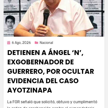
Publicada
6 Ago, 2026
Nacional
en
DETIENEN A ÁNGEL ‘N’,
EXGOBERNADOR DE
GUERRERO, POR OCULTAR
EVIDENCIA DEL CASO
AYOTZINAPA
por
Fernando Miranda Servín
La FGR señaló que solicitó, obtuvo y cumplimentó