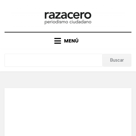
Saltar
al
contenido
MENÚ
Buscar