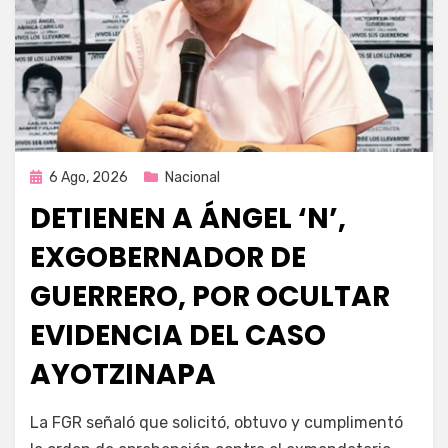
Publicada
6 Ago, 2026
Nacional
en
DETIENEN A ÁNGEL ‘N’,
EXGOBERNADOR DE
GUERRERO, POR OCULTAR
EVIDENCIA DEL CASO
AYOTZINAPA
por
Fernando Miranda Servín
La FGR señaló que solicitó, obtuvo y cumplimentó