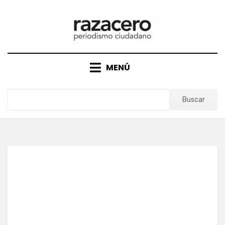
Saltar
al
contenido
MENÚ
Buscar