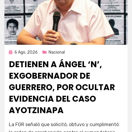
Publicada
6 Ago, 2026
Nacional
en
DETIENEN A ÁNGEL ‘N’,
EXGOBERNADOR DE
GUERRERO, POR OCULTAR
EVIDENCIA DEL CASO
AYOTZINAPA
por
Fernando Miranda Servín
La FGR señaló que solicitó, obtuvo y cumplimentó