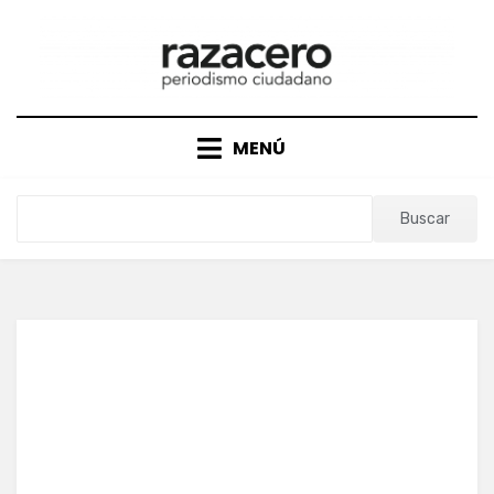
Saltar
al
contenido
MENÚ
Buscar