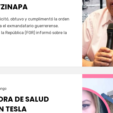
TZINAPA
Servín
icitó, obtuvo y cumplimentó la orden
a el exmandatario guerrerense.
 la República (FGR) informó sobre la
ango
RA DE SALUD
N TESLA