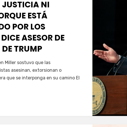
 JUSTICIA NI
PORQUE ESTÁ
O POR LOS
 DICE ASESOR DE
 DE TRUMP
Servín
 Miller sostuvo que las
istas asesinan, extorsionan o
era que se interponga en su camino El
…