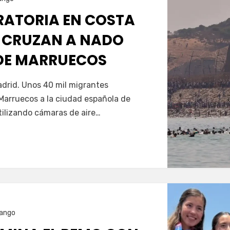
GRATORIA EN COSTA
 CRUZAN A NADO
SDE MARRUECOS
Servín
drid. Unos 40 mil migrantes
Marruecos a la ciudad española de
tilizando cámaras de aire…
ango