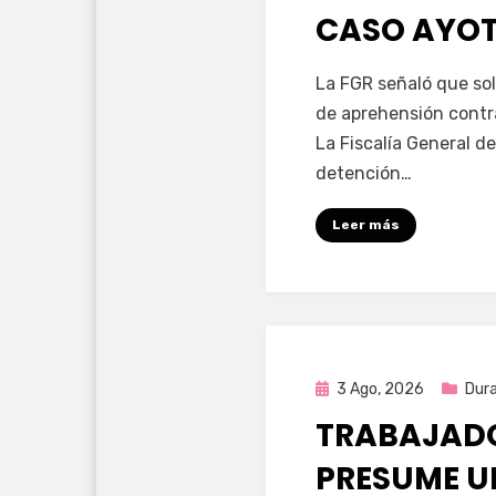
CASO AYO
por
Fernando Miranda 
La FGR señaló que sol
de aprehensión contr
La Fiscalía General de
detención…
Leer más
Publicada
3 Ago, 2026
Dur
en
TRABAJADO
PRESUME U