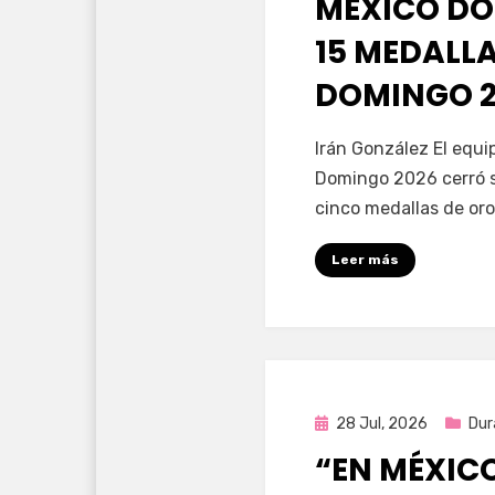
MÉXICO DO
15 MEDALL
DOMINGO 2
por
Fernando Miranda 
Irán González El equ
Domingo 2026 cerró s
cinco medallas de oro
Leer más
Publicada
28 Jul, 2026
Dur
en
“EN MÉXIC