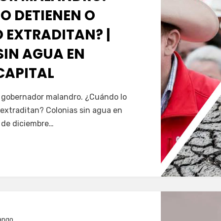
O DETIENEN O
 EXTRADITAN? |
SIN AGUA EN
CAPITAL
Servín
al gobernador malandro. ¿Cuándo lo
extraditan? Colonias sin agua en
5 de diciembre…
ango