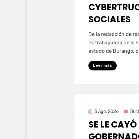
CYBERTRUC
SOCIALES
por
Fernando Miranda 
De la redacción de r
es trabajadora de la 
estado de Durango, p
Leer más
Publicada
3 Ago, 2026
Dur
en
SE LE CAYÓ
GOBERNAD