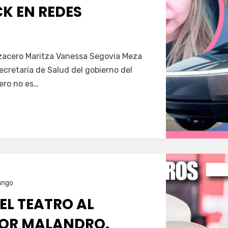
K EN REDES
Servín
azacero Maritza Vanessa Segovia Meza
secretaría de Salud del gobierno del
ero no es…
ango
 EL TEATRO AL
OR MALANDRO.