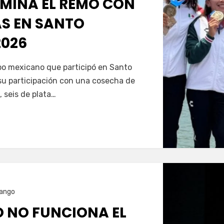
MINA EL REMO CON
AS EN SANTO
026
Servín
ipo mexicano que participó en Santo
u participación con una cosecha de
, seis de plata…
ango
O NO FUNCIONA EL