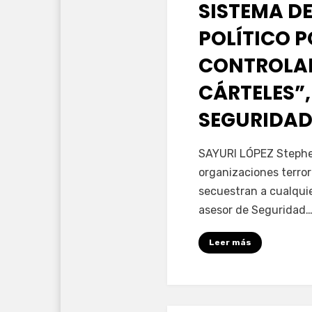
SISTEMA DE
POLÍTICO 
CONTROLAD
CÁRTELES”,
SEGURIDAD
por
Fernando Miranda 
SAYURI LÓPEZ Stephen
organizaciones terror
secuestran a cualqui
asesor de Seguridad
Leer más