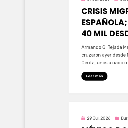
en
CRISIS MI
ESPAÑOLA;
40 MIL DE
por
Fernando Miranda 
Armando G. Tejada Ma
cruzaron ayer desde 
Ceuta, unos a nado u
Leer más
Publicada
29 Jul, 2026
Dur
en