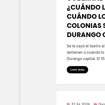
¿CUÁNDO L
CUÁNDO LO
COLONIAS 
DURANGO 
por
Fernando Miranda 
Se le cayó el teatro 
detienen o cuándo lo 
Durango capital. El 1
Leer más
Publicada
31 Jul, 2026
Dur