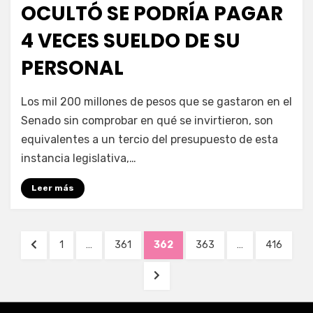
OCULTÓ SE PODRÍA PAGAR
4 VECES SUELDO DE SU
PERSONAL
por
Enrique
Los mil 200 millones de pesos que se gastaron en el
Senado sin comprobar en qué se invirtieron, son
equivalentes a un tercio del presupuesto de esta
instancia legislativa,…
Leer más
Navegación
PÁGINA
PÁGINA
PÁGINA
PÁGINA
PÁGINA
PÁGINA
1
…
361
362
363
…
416
de
ANTERIOR
SIGUIENTE
entradas
PÁGINA