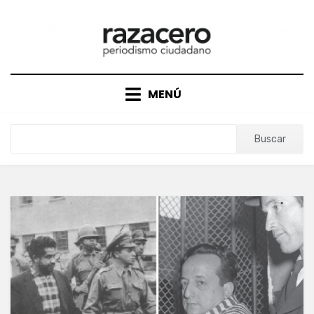
Saltar
al
contenido
MENÚ
Buscar